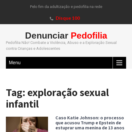
Pelo fim da adultização e pedofilia na rede
Disque 100
Denunciar
Pedofilia
Pedofilia Não! Combate a Violência, Abuso e a Exploração Sexual
contra Crianças e Adolescentes
Menu
Tag:
exploração sexual
infantil
Caso Katie Johnson: o processo
que acusou Trump e Epstein de
estuprar uma menina de 13 anos